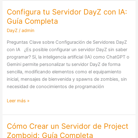
Configura tu Servidor DayZ con IA:
Configura
tu
Guía Completa
Servidor
DayZ
/
admin
DayZ
con
Preguntas Clave sobre Configuración de Servidores DayZ
IA:
con IA ¿Es posible configurar un servidor DayZ sin saber
Guía
programar? Sí, la inteligencia artificial (IA) como ChatGPT o
Completa
Gemini permite personalizar tu servidor DayZ de forma
sencilla, modificando elementos como el equipamiento
inicial, mensajes de bienvenida y spawns de zombies, sin
necesidad de conocimientos de programación
Leer más »
Cómo Crear un Servidor de Project
Cómo
Crear
Zomboid: Guía Completa