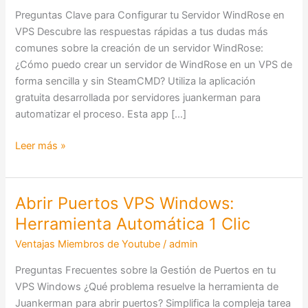
VPS:
Preguntas Clave para Configurar tu Servidor WindRose en
Guía
VPS Descubre las respuestas rápidas a tus dudas más
y
comunes sobre la creación de un servidor WindRose:
App
¿Cómo puedo crear un servidor de WindRose en un VPS de
Gratuita
forma sencilla y sin SteamCMD? Utiliza la aplicación
gratuita desarrollada por servidores juankerman para
automatizar el proceso. Esta app […]
Leer más »
Abrir Puertos VPS Windows:
Abrir
Puertos
Herramienta Automática 1 Clic
VPS
Ventajas Miembros de Youtube
/
admin
Windows:
Herramienta
Preguntas Frecuentes sobre la Gestión de Puertos en tu
Automática
VPS Windows ¿Qué problema resuelve la herramienta de
1
Juankerman para abrir puertos? Simplifica la compleja tarea