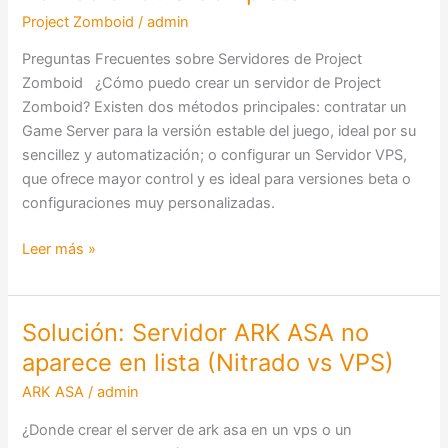
un
Project Zomboid
/
admin
Servidor
de
Preguntas Frecuentes sobre Servidores de Project
Project
Zomboid ¿Cómo puedo crear un servidor de Project
Zomboid:
Zomboid? Existen dos métodos principales: contratar un
Guía
Game Server para la versión estable del juego, ideal por su
Completa
sencillez y automatización; o configurar un Servidor VPS,
que ofrece mayor control y es ideal para versiones beta o
configuraciones muy personalizadas.
Leer más »
Solución: Servidor ARK ASA no
Solución:
Servidor
aparece en lista (Nitrado vs VPS)
ARK
ARK ASA
/
admin
ASA
no
¿Donde crear el server de ark asa en un vps o un