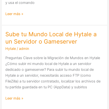
y usa el comando
Leer más »
Sube tu Mundo Local de Hytale a
Sube
tu
un Servidor o Gameserver
Mundo
Hytale
/
admin
Local
de
Preguntas Clave sobre la Migración de Mundos en Hytale
Hytale
¿Cómo subir mi mundo local de Hytale a un servidor
a
dedicado o gameserver? Para subir tu mundo local de
un
Hytale a un servidor, necesitarás acceso FTP (como
Servidor
FileZilla) a tu servidor contratado, localizar los archivos de
o
tu partida guardada en tu PC (AppData) y subirlos
Gameserver
Leer más »