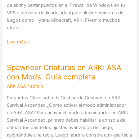
Clic
de abrir y cerrar puertos en el Firewall de Windows en tu
VPS o servidor dedicado, ideal para alojar servidores de
juegos como Hytale, Minecraft, ARK, Fivem o muchos
otros
Leer más »
Spawnear Criaturas en ARK: ASA
Spawnear
Criaturas
con Mods: Guía completa
en
ARK ASA
/
admin
ARK:
ASA
Preguntas Clave sobre la Gestión de Criaturas en ARK:
con
Survival Ascended ¿Cómo activar el modo administrador
Mods:
en ARK: ASA? Para activar el modo administrador en ARK:
Guía
Survival Ascended, primero debes habilitar la consola de
completa
comandos desde los ajustes avanzados del juego,
asignándole una tecla. Luego, abre la consola con esa tecla