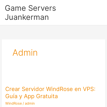
Ir
Game Servers
al
contenido
Juankerman
Admin
Crear Servidor WindRose en VPS:
Crear
Servidor
Guía y App Gratuita
WindRose
WindRose
/
admin
en