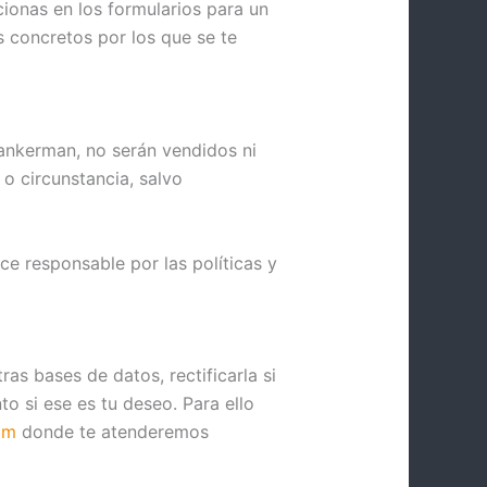
ionas en los formularios para un
s concretos por los que se te
ankerman, no serán vendidos ni
o circunstancia, salvo
ce responsable por las políticas y
s bases de datos, rectificarla si
nto si ese es tu deseo. Para ello
om
donde te atenderemos