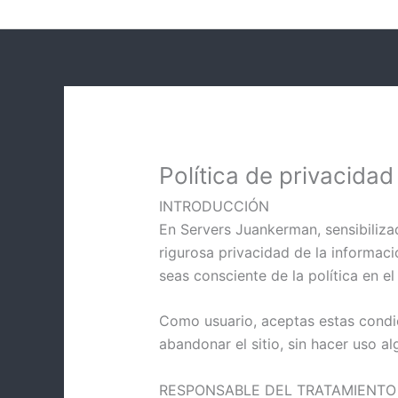
Ir
al
contenido
Política de privacidad
INTRODUCCIÓN
En Servers Juankerman, sensibilizad
rigurosa privacidad de la informaci
seas consciente de la política en e
Como usuario, aceptas estas condici
abandonar el sitio, sin hacer uso a
RESPONSABLE DEL TRATAMIENTO