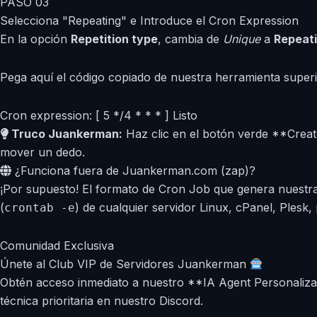
PASO 03
Selecciona "Repeating" e Introduce el Cron Expression
En la opción
Repetition type
, cambia de
Unique
a
Repeat
Pega aquí el código copiado de nuestra herramienta superi
Cron expression: [ 5 */4 * * * ]
Listo
Truco Juankerman:
Haz clic en el botón verde **Create
mover un dedo.
¿Funciona fuera de Juankerman.com (zap)?
¡Por supuesto! El formato de Cron Job que genera nuestra 
(
) de cualquier servidor Linux, cPanel, Plesk
crontab -e
Comunidad Exclusiva
Únete al Club VIP de Servidores Juankerman
Obtén acceso inmediato a nuestro **IA Agent Personalizad
técnica prioritaria en nuestro Discord.