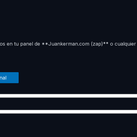
Ir
al
contenido
icios en tu panel de **Juankerman.com (zap)** o cualquie
nal