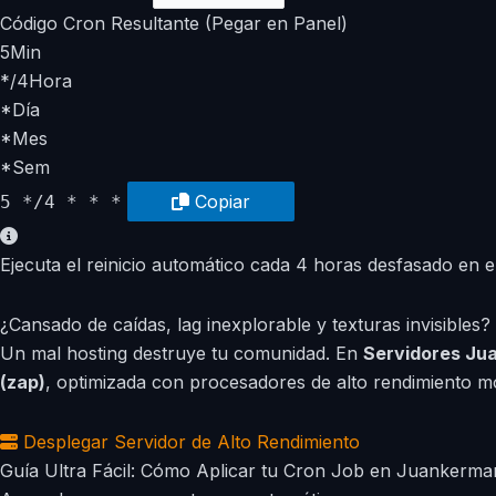
Código Cron Resultante (Pegar en Panel)
5
Min
*/4
Hora
*
Día
*
Mes
*
Sem
Copiar
5 */4 * * *
Ejecuta el reinicio automático cada 4 horas desfasado en el 
¿Cansado de caídas, lag inexplorable y texturas invisibles?
Un mal hosting destruye tu comunidad. En
Servidores Ju
(zap)
, optimizada con procesadores de alto rendimiento 
Desplegar Servidor de Alto Rendimiento
Guía Ultra Fácil: Cómo Aplicar tu Cron Job en Juankerma