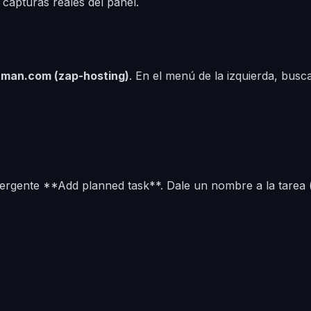
apturas reales del panel.
man.com (zap-hosting)
. En el menú de la izquierda, busc
mergente **Add planned task**. Dale un nombre a la tarea 